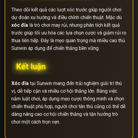
Theo dõi kết quả các lượt xóc trước giúp người chơi
dự đoán xu hướng và điều chỉnh chiến thuật. Mặc dù
xóc đĩa
là trò chơi may rủi, nhưng phân tích kết quả
trước giúp tối ưu hóa các lựa chọn cược và giảm rủi ro
thua liên tiếp. Đây là mẹo quan trọng mà nhiều cao thủ
Sunwin áp dụng để chiến thắng bền vững.
Kết luận
Xóc đĩa
tại Sunwin mang đến trải nghiệm giải trí thú
vị, dễ tiếp cận và nhiều cơ hội thắng lớn. Bằng việc
nắm luật chơi, áp dụng mẹo cược thông minh và chọn
chiến thuật phù hợp, người chơi tân thủ cũng có thể dễ
dàng nâng cao cơ hội chiến thắng và tận hưởng trò
chơi một cách trọn vẹn.