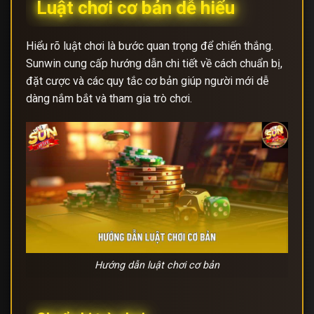
Luật chơi cơ bản dễ hiểu
Hiểu rõ luật chơi là bước quan trọng để chiến thắng.
Sunwin cung cấp hướng dẫn chi tiết về cách chuẩn bị,
đặt cược và các quy tắc cơ bản giúp người mới dễ
dàng nắm bắt và tham gia trò chơi.
Hướng dẫn luật chơi cơ bản