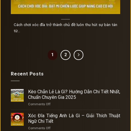
Cách chơi xóc đĩa trở thành chủ đề luôn thu hút sự bàn tán
từ...
1
2
Recent Posts
Kèo Chẵn Lẻ Là Gì? Hướng Dẫn Chi Tiết Nhất,
Chuẩn Chuyên Gia 2025
on
Comments Off
Kèo
Chẵn
Xóc Đĩa Tiếng Anh Là Gì – Giải Thích Thuật
Lẻ
Ngữ Chi Tiết
Là
on
Comments Off
Gì?