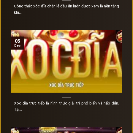
Công thức xóc đĩa chẵn lẻ đều ăn luôn được xem là nền tảng
khi...
05
Dec
Xóc đĩa trực tiếp là hình thức giải trí phổ biến và hấp dẫn.
Tại...