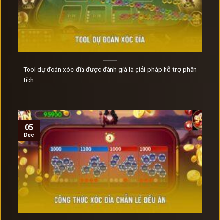
Tool dự đoán xóc đĩa được đánh giá là giải pháp hỗ trợ phân
tích...
05
Dec