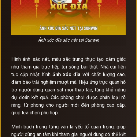
Ảnh xóc đĩa sắc nét tại Sunwin
Hình ảnh sắc nét, màu sắc trung thực tạo cảm giác
như tham gia trực tiếp tại sòng bài thật. Nhà cái liên
tục cập nhật hình
ảnh xóc đĩa
với chất lượng cao,
đảm bảo trải nghiệm mượt mà. Hiệu ứng trực quan hỗ
trợ người dùng quan sát mọi thao tác, tăng khả năng
dự đoán kết quả. Các phòng chơi được phân loại rõ
ràng, từ phòng cho người mới đến phòng cao cấp,
giúp lựa chọn phù hợp.
Minh bạch trong từng ván là yếu tố quan trọng, giúp
người dùng an tâm khi tham gia. người dùng có thể kết