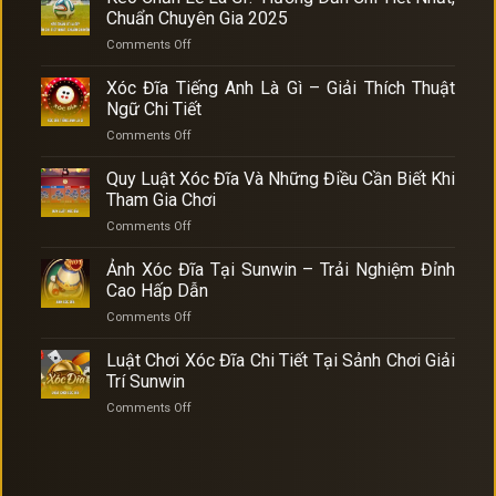
Chuẩn Chuyên Gia 2025
on
Comments Off
Kèo
Chẵn
Xóc Đĩa Tiếng Anh Là Gì – Giải Thích Thuật
Lẻ
Ngữ Chi Tiết
Là
on
Comments Off
Gì?
Xóc
Hướng
Đĩa
Quy Luật Xóc Đĩa Và Những Điều Cần Biết Khi
Dẫn
Tiếng
Chi
Tham Gia Chơi
Anh
Tiết
on
Comments Off
Là
Nhất,
Quy
Gì
Chuẩn
Luật
Ảnh Xóc Đĩa Tại Sunwin – Trải Nghiệm Đỉnh
–
Chuyên
Xóc
Giải
Cao Hấp Dẫn
Gia
Đĩa
Thích
2025
on
Comments Off
Và
Thuật
Ảnh
Những
Ngữ
Xóc
Luật Chơi Xóc Đĩa Chi Tiết Tại Sảnh Chơi Giải
Điều
Chi
Đĩa
Cần
Trí Sunwin
Tiết
Tại
Biết
on
Comments Off
Sunwin
Khi
Luật
–
Tham
Chơi
Trải
Gia
Xóc
Nghiệm
Chơi
Đĩa
Đỉnh