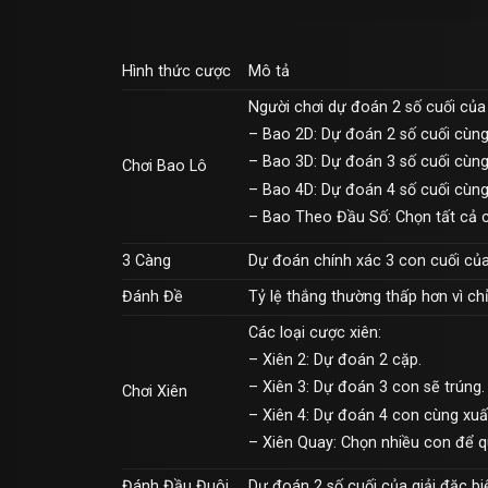
Hình thức cược
Mô tả
Người chơi dự đoán 2 số cuối của 
– Bao 2D: Dự đoán 2 số cuối cùng,
– Bao 3D: Dự đoán 3 số cuối cùng,
Chơi Bao Lô
– Bao 4D: Dự đoán 4 số cuối cùng,
– Bao Theo Đầu Số: Chọn tất cả 
3 Càng
Dự đoán chính xác 3 con cuối của 
Đánh Đề
Tỷ lệ thắng thường thấp hơn vì ch
Các loại cược xiên:
– Xiên 2: Dự đoán 2 cặp.
– Xiên 3: Dự đoán 3 con sẽ trúng.
Chơi Xiên
– Xiên 4: Dự đoán 4 con cùng xuất
– Xiên Quay: Chọn nhiều con để qua
Đánh Đầu Đuôi
Dự đoán 2 số cuối của giải đặc bi