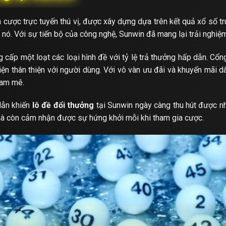
 cược trực tuyến thú vị, được xây dựng dựa trên kết quả xổ số tr
nó. Với sự tiến bộ của công nghệ, Sunwin đã mang lại trải nghiệ
g cấp một loạt các loại hình đề với tỷ lệ trả thưởng hấp dẫn. C
n thân thiện với người dùng. Với vô vàn ưu đãi và khuyến mãi d
đam mê.
 dẫn khiến
lô đề đổi thưởng
tại Sunwin ngày càng thu hút được nh
 mà còn cảm nhận được sự hứng khởi mỗi khi tham gia cược.