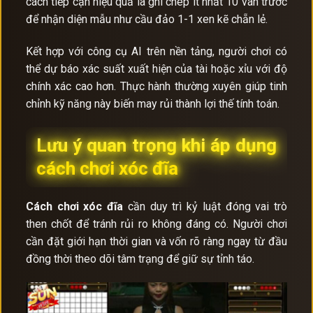
cách tiếp cận hiệu quả là ghi chép ít nhất 10 ván trước
để nhận diện mẫu như cầu đảo 1-1 xen kẽ chẵn lẻ.
Kết hợp với công cụ AI trên nền tảng, người chơi có
thể dự báo xác suất xuất hiện của tài hoặc xỉu với độ
chính xác cao hơn. Thực hành thường xuyên giúp tinh
chỉnh kỹ năng này biến may rủi thành lợi thế tính toán.
Lưu ý quan trọng khi áp dụng
cách chơi xóc đĩa
Cách chơi xóc đĩa
cần duy trì kỷ luật đóng vai trò
then chốt để tránh rủi ro không đáng có. Người chơi
cần đặt giới hạn thời gian và vốn rõ ràng ngay từ đầu
đồng thời theo dõi tâm trạng để giữ sự tỉnh táo.