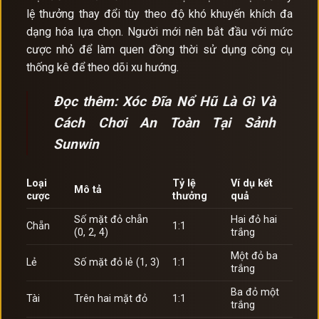
lệ thưởng thay đổi tùy theo độ khó khuyến khích đa
dạng hóa lựa chọn. Người mới nên bắt đầu với mức
cược nhỏ để làm quen đồng thời sử dụng công cụ
thống kê để theo dõi xu hướng.
Đọc thêm:
Xóc Đĩa Nổ Hũ Là Gì Và
Cách Chơi An Toàn Tại Sảnh
Sunwin
Loại
Tỷ lệ
Ví dụ kết
Mô tả
cược
thưởng
quả
Số mặt đỏ chẵn
Hai đỏ hai
Chẵn
1:1
(0, 2, 4)
trắng
Một đỏ ba
Lẻ
Số mặt đỏ lẻ (1, 3)
1:1
trắng
Ba đỏ một
Tài
Trên hai mặt đỏ
1:1
trắng