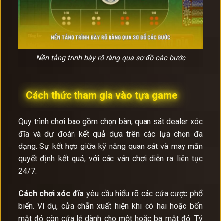
Nền tảng trình bày rõ ràng qua sơ đồ các bước
Cách thức tham gia vào tựa game
Quy trình chơi bao gồm chọn bàn, quan sát dealer xóc
đĩa và dự đoán kết quả dựa trên các lựa chọn đa
dạng. Sự kết hợp giữa kỹ năng quan sát và may mắn
quyết định kết quả, với các ván chơi diễn ra liên tục
24/7.
Cách chơi xóc đĩa
yêu cầu hiểu rõ các cửa cược phổ
biến. Ví dụ, cửa chẵn xuất hiện khi có hai hoặc bốn
mặt đỏ còn cửa lẻ dành cho một hoặc ba mặt đỏ. Tỷ