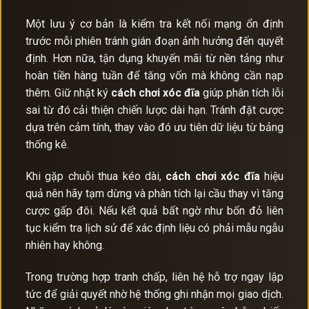
Một lưu ý cơ bản là kiểm tra kết nối mạng ổn định
trước mỗi phiên tránh gián đoạn ảnh hưởng đến quyết
định. Hơn nữa, tận dụng khuyến mãi từ nền tảng như
hoàn tiền hàng tuần để tăng vốn mà không cần nạp
thêm. Giữ nhật ký
cách chơi xóc đĩa
giúp phân tích lỗi
sai từ đó cải thiện chiến lược dài hạn. Tránh đặt cược
dựa trên cảm tính, thay vào đó ưu tiên dữ liệu từ bảng
thống kê.
Khi gặp chuỗi thua kéo dài,
cách chơi xóc đĩa
hiệu
quả nên hãy tạm dừng và phân tích lại cầu thay vì tăng
cược gấp đôi. Nếu kết quả bất ngờ như bốn đỏ liên
tục kiểm tra lịch sử để xác định liệu có phải mẫu ngẫu
nhiên hay không.
Trong trường hợp tranh chấp, liên hệ hỗ trợ ngay lập
tức để giải quyết nhờ hệ thống ghi nhận mọi giao dịch.