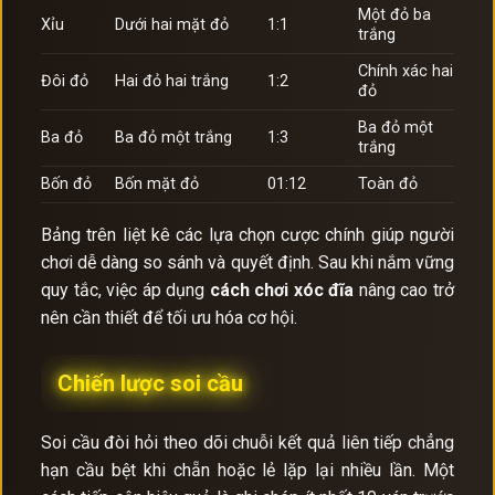
Một đỏ ba
Xỉu
Dưới hai mặt đỏ
1:1
trắng
Chính xác hai
Đôi đỏ
Hai đỏ hai trắng
1:2
đỏ
Ba đỏ một
Ba đỏ
Ba đỏ một trắng
1:3
trắng
Bốn đỏ
Bốn mặt đỏ
01:12
Toàn đỏ
Bảng trên liệt kê các lựa chọn cược chính giúp người
chơi dễ dàng so sánh và quyết định. Sau khi nắm vững
quy tắc, việc áp dụng
cách chơi xóc đĩa
nâng cao trở
nên cần thiết để tối ưu hóa cơ hội.
Chiến lược soi cầu
Soi cầu đòi hỏi theo dõi chuỗi kết quả liên tiếp chẳng
hạn cầu bệt khi chẵn hoặc lẻ lặp lại nhiều lần. Một