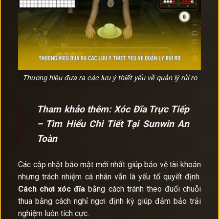
Thương hiệu đưa ra các lưu ý thiết yếu về quản lý rủi ro
Tham khảo thêm:
Xóc Đĩa Trực Tiếp
– Tìm Hiểu Chi Tiết Tại Sunwin An
Toàn
Các cập nhật bảo mật mới nhất giúp bảo vệ tài khoản
nhưng trách nhiệm cá nhân vẫn là yếu tố quyết định.
Cách chơi xóc đĩa
bằng cách tránh theo đuổi chuỗi
thua bằng cách nghỉ ngơi định kỳ giúp đảm bảo trải
nghiệm luôn tích cực.