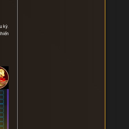
u kỳ.
chiến