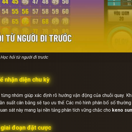
Học hỏi từ người đi trước
để nhận diện chu kỳ
a từng nhóm giúp xác định rõ hướng vận động của chuỗi quay. Kh
ần suất cân bằng sẽ tạo ưu thế. Các mô hình phân bổ số thường
 quan sát này mang lại nền tảng phân tích vững chắc cho
keno su
 giai đoạn đặt cược