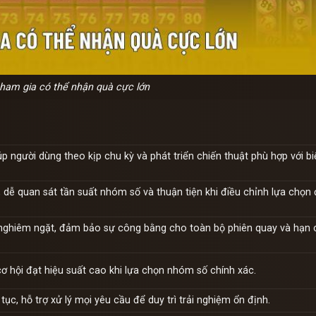
ham gia có thể nhận quà cực lớn
úp người dùng theo kịp chu kỳ và phát triển chiến thuật phù hợp với b
 dễ quan sát tần suất nhóm số và thuận tiện khi điều chỉnh lựa chọn 
nghiêm ngặt, đảm bảo sự công bằng cho toàn bộ phiên quay và hạn 
ơ hội đạt hiệu suất cao khi lựa chọn nhóm số chính xác.
ục, hỗ trợ xử lý mọi yêu cầu để duy trì trải nghiệm ổn định.