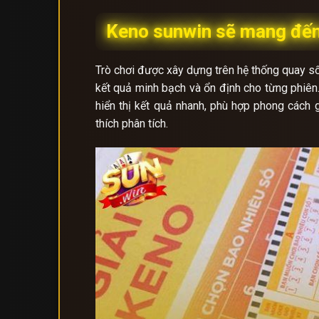
Keno sunwin sẽ mang đến 
Trò chơi được xây dựng trên hệ thống quay số
kết quả minh bạch và ổn định cho từng phiên
hiển thị kết quả nhanh, phù hợp phong cách 
thích phân tích.