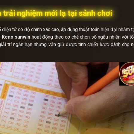
trải nghiệm mới lạ tại sảnh chơi
 điện tử có độ chính xác cao, áp dụng thuật toán hiện đại nhằm t
.
Keno sunwin
hoạt động theo cơ chế chọn số ngẫu nhiên với t
giải trí ngắn hạn nhưng vẫn giữ được tính chiến lược dành cho 