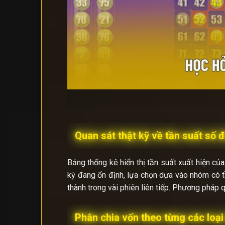
Quan sát thật kỹ về tần suất số 
Bảng thống kê hiển thị tần suất xuất hiện củ
kỳ đang ổn định, lựa chọn dựa vào nhóm có t
thành trong vài phiên liên tiếp. Phương pháp
Phân chia vốn theo từng các loại