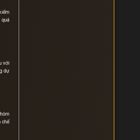
 kiểm
t quá
u với
ng dự
 nhóm
n chế