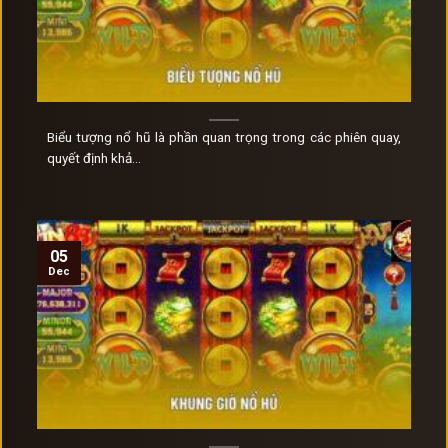
Biểu tượng nổ hũ là phần quan trọng trong các phiên quay,
quyết định khả...
05
Dec