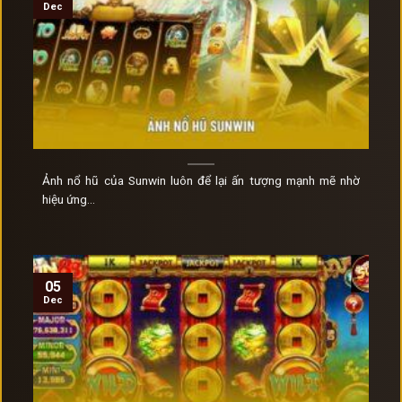
Dec
Ảnh nổ hũ của Sunwin luôn để lại ấn tượng mạnh mẽ nhờ
hiệu ứng...
05
Dec