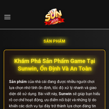
Skip
to
content
SẢN PHẨM
Khám Phá Sản Phẩm Game Tại
Sunwin, Ổn Định Và An Toàn
Sản phẩm
của nhà cái đang được nhiều người chơi
lựa chọn nhờ tính ổn định, tốc độ xử lý nhanh và giao
diện dễ sử dụng. Bài viết này,
Sunwin
sẽ giúp bạn hiểu
rõ cơ chế hoạt động, ưu điểm nổi bật và những lý do
khiến các dịch vụ tại đây trở thành lựa chọn đáng tin