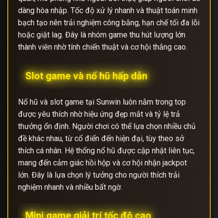
dàng hòa nhập. Tốc độ xử lý nhanh và thuật toán minh
bạch tạo nên trải nghiệm công bằng, hạn chế tối đa lỗi
hoặc giật lag. Đây là nhóm game thu hút lượng lớn
thành viên nhờ tính chiến thuật và cơ hội thắng cao.
Slot game và nổ hũ hấp dẫn
Nổ hũ và slot game tại Sunwin luôn nằm trong top
được yêu thích nhờ hiệu ứng đẹp mắt và tỷ lệ trả
thưởng ổn định. Người chơi có thể lựa chọn nhiều chủ
đề khác nhau, từ cổ điển đến hiện đại, tùy theo sở
thích cá nhân. Hệ thống nổ hũ được cập nhật liên tục,
mang đến cảm giác hồi hộp và cơ hội nhận jackpot
lớn. Đây là lựa chọn lý tưởng cho người thích trải
nghiệm nhanh và nhiều bất ngờ.
Mini game giải trí tốc độ cao