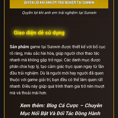
Quyền lợi khi anh em trải nghiệm tại Sunwin
Giao diện dễ sử dụng
Sản phẩm
game tại Sunwin được thiết kế với bố cục
rõ ràng, màu sắc hài hòa, giúp người chơi thao tác
nhanh mà không gặp trở ngại. Các danh mục được
phân chia hợp lý, tạo cảm giác trực quan ngay từ lần
đầu trải nghiệm. Dù là người mới hay người đã quen
thuộc với game giải trí, bạn đều có thể làm quen rất
nhanh. Điều này giúp quá trình tham gia trở nên mượt
mà và thoải mái hơn.
Xem thêm:
Blog Cá Cược – Chuyên
Mục Nổi Bật Và Đối Tác Đồng Hành