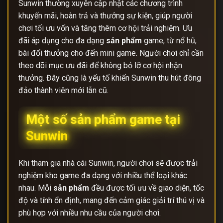
Sunwin thường xuyên cập nhật các chương trình
khuyến mãi, hoàn trả và thưởng sự kiện, giúp người
chơi tối ưu vốn và tăng thêm cơ hội trải nghiệm. Ưu
đãi áp dụng cho đa dạng
sản phẩm
game, từ nổ hũ,
bài đổi thưởng cho đến mini game. Người chơi chỉ cần
theo dõi mục ưu đãi để không bỏ lỡ cơ hội nhận
thưởng. Đây cũng là yếu tố khiến Sunwin thu hút đông
đảo thành viên mới lẫn cũ.
Một số sản phẩm game tại
Sunwin
Khi tham gia nhà cái Sunwin, người chơi sẽ được trải
nghiệm kho game đa dạng với nhiều thể loại khác
nhau. Mỗi
sản phẩm
đều được tối ưu về giao diện, tốc
độ và tính ổn định, mang đến cảm giác giải trí thú vị và
phù hợp với nhiều nhu cầu của người chơi.