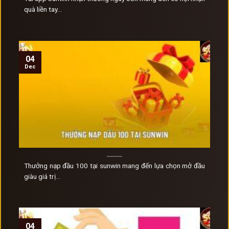
quà liền tay...
04
Dec
Thưởng nạp đầu 100 tại sunwin mang đến lựa chọn mở đầu
giàu giá trị...
04