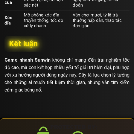
cua
sắc nét
đoán
Mô phỏng xóc đĩa
Ván chơi mượt, tỷ lệ trả
Xóc
truyền thống, tốc độ
thưởng hấp dẫn, thao tác
đĩa
xử lý nhanh
đơn giản
Kết luận
Game nhanh Sunwin
không chỉ mang đến trải nghiệm tốc
độ cao, mà còn kết hợp nhiều yếu tố giải trí hiện đại, phù hợp
với xu hướng người dùng ngày nay. Đây là lựa chọn lý tưởng
cho những ai muốn tiết kiệm thời gian, nhưng vẫn tìm kiếm
cảm giác bùng nổ.