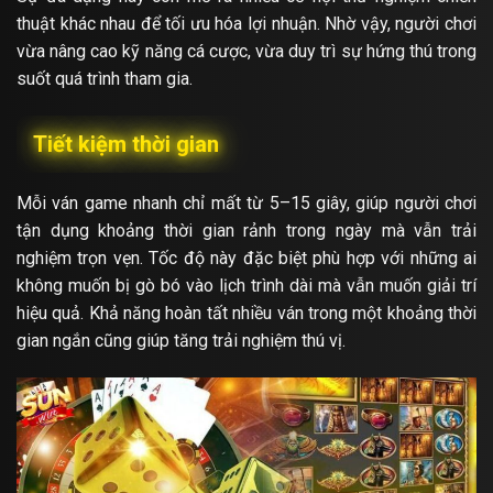
thuật khác nhau để tối ưu hóa lợi nhuận. Nhờ vậy, người chơi
vừa nâng cao kỹ năng cá cược, vừa duy trì sự hứng thú trong
suốt quá trình tham gia.
Tiết kiệm thời gian
Mỗi ván game nhanh chỉ mất từ 5–15 giây, giúp người chơi
tận dụng khoảng thời gian rảnh trong ngày mà vẫn trải
nghiệm trọn vẹn. Tốc độ này đặc biệt phù hợp với những ai
không muốn bị gò bó vào lịch trình dài mà vẫn muốn giải trí
hiệu quả. Khả năng hoàn tất nhiều ván trong một khoảng thời
gian ngắn cũng giúp tăng trải nghiệm thú vị.