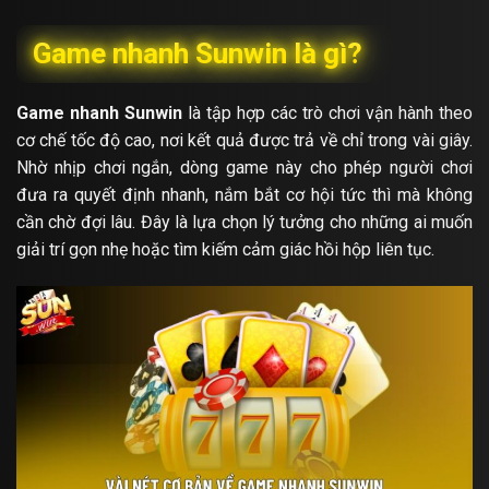
Game nhanh Sunwin là gì?
Game nhanh Sunwin
là tập hợp các trò chơi vận hành theo
cơ chế tốc độ cao, nơi kết quả được trả về chỉ trong vài giây.
Nhờ nhịp chơi ngắn, dòng game này cho phép người chơi
đưa ra quyết định nhanh, nắm bắt cơ hội tức thì mà không
cần chờ đợi lâu. Đây là lựa chọn lý tưởng cho những ai muốn
giải trí gọn nhẹ hoặc tìm kiếm cảm giác hồi hộp liên tục.