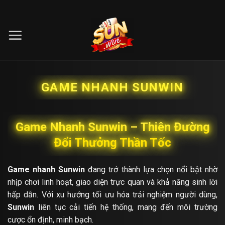
Skip
to
content
GAME NHANH SUNWIN
Game Nhanh Sunwin – Thiên Đường
Đổi Thưởng Thần Tốc
Game nhanh Sunwin
đang trở thành lựa chọn nổi bật nhờ
nhịp chơi linh hoạt, giao diện trực quan và khả năng sinh lời
hấp dẫn. Với xu hướng tối ưu hóa trải nghiệm người dùng,
Sunwin
liên tục cải tiến hệ thống, mang đến môi trường
cược ổn định, minh bạch.